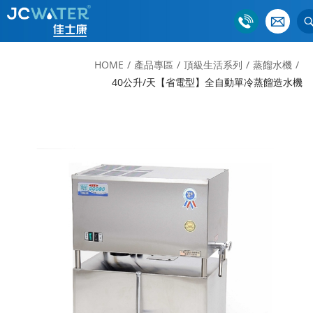
HOME
產品專區
頂級生活系列
蒸餾水機
40公升/天【省電型】全自動單冷蒸餾造水機