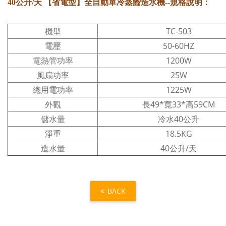
：
40公升/天 【省電型】全自動單冷蒸餾造水機
--
規格說明
機型
TC-503
電壓
50-60HZ
電熱管功率
1200W
風扇功率
25W
總用電功率
1225W
外觀
長49*寬33*高59CM
儲水量
冷水40公升
淨重
18.5KG
造水量
40公升/天
BACK