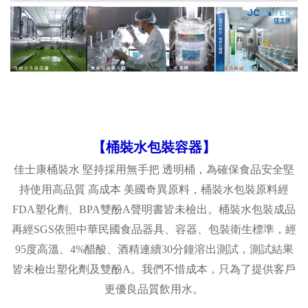
【桶裝水包裝容器】
佳士康桶裝水 堅持採用無手把
透明桶，為確保食品安全堅
持使用高品質
高成本
美國奇異原料，桶裝水包裝原料經
FDA
塑化劑、
BPA
雙酚
A
聲明書皆未檢出。桶裝水包裝成品
再經
SGS
依照中華民國食品器具
、
容器
、
包裝衛生標準，經
95
度高溫、
4%
醋酸、酒精連續
30
分鐘溶出測試，測試結果
皆未檢出塑化劑及雙酚
A
。我們不惜成本，只為了提供客戶
更優良品質飲用水。