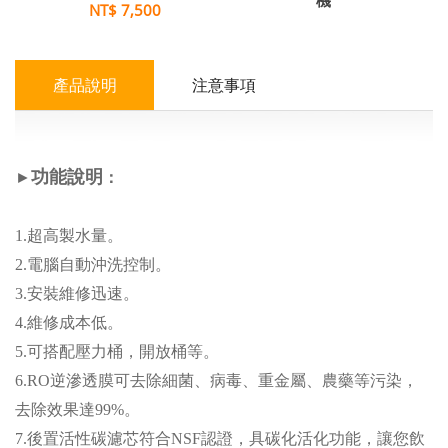
機
NT$ 7,500
產品說明
注意事項
功能說明
►
：
1.超高製水量。
2.電腦自動沖洗控制。
3.安裝維修迅速。
4.維修成本低。
5.可搭配壓力桶，開放桶等。
6.RO逆滲透膜可去除細菌、病毒、重金屬、農藥等污染，
去除效果達99%。
7.後置活性碳濾芯符合NSF認證，具碳化活化功能，讓您飲