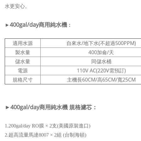
水更安心。
4
00gal/day
商用純水機
►
：
適用水源
自來水/地下水(不超過500PPM)
製水量
400加侖/天
儲水量
同儲水桶
電源
110V AC(220V需預訂)
規格尺寸
主機長60CM/高65CM/寬25CM
►
4
00gal/day
商用純水機
規格
濾芯
：
1.200gal/day RO膜 × 2支(美國原裝進口)
2.超高流量馬達8007 × 2組 (台制海頓)