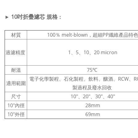
10吋折疊濾芯
規格
►
：
材質
100％ melt-blown，超細PP纖維產品特
過濾精度
1、5、10、20 micron
耐溫
75℃
電子化學製程、石化製程、飲料、釀酒、RCW、R
適用範圍
製過程及廢水回收
尺寸
10"、20"、30"、40"
10"內徑
28mm
10"外徑
69mm