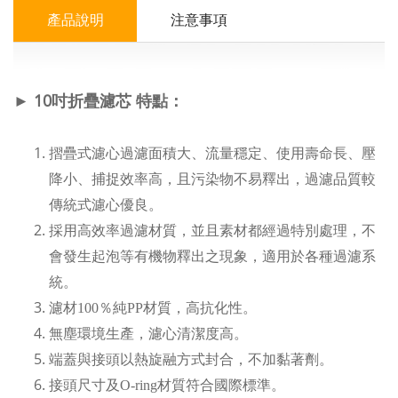
產品說明
注意事項
►
10吋折疊濾芯 特點
：
摺疊式濾心過濾面積大、流量穩定、使用壽命長、壓
降小、捕捉效率高，且污染物不易釋出，過濾品質較
傳統式濾心優良。
採用高效率過濾材質，並且素材都經過特別處理，不
會發生起泡等有機物釋出之現象，適用於各種過濾系
統。
濾材100％純PP材質，高抗化性
。
無塵環境生產，濾心清潔度高
。
端蓋與接頭以熱旋融方式封合，不加黏著劑
。
接頭尺寸及O-ring材質符合國際標準
。