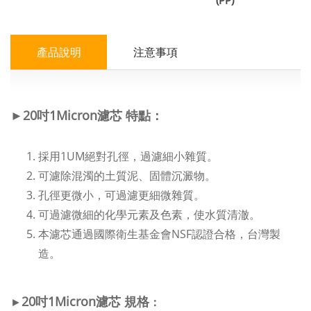
(PP)
產品說明
注意事項
►
20吋1Micron濾芯 特點
：
採用1UM絕對孔徑，過濾細小雜質。
可濾除混濁的土質泥、固體沉澱物。
孔徑更微小，可過濾更細微雜質。
可過濾微細的化學元素及色素，使水質清澈。
本濾芯通過國際衛生基金會NSF認證合格，台灣製
造。
20吋1Micron濾芯
規格
►
：