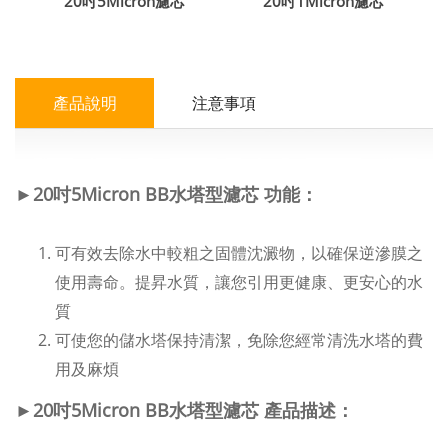
20吋5Micron濾芯
20吋1Micron濾芯
產品說明
注意事項
►
20吋5Micron BB水塔型濾芯
功能
：
可有效去除水中較粗之固體沈澱物，以確保逆滲膜之
使用壽命。提昇水質，讓您引用更健康、更安心的水
質
可使您的儲水塔保持清潔，免除您經常清洗水塔的費
用及麻煩
►
20吋5Micron BB水塔型濾芯
產品描述
：