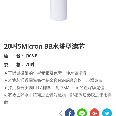
20吋5Micron BB水塔型濾芯
編 號： J008-E
規 格： 20吋
►可過濾微細的化學元素及色素，使水質清澈
►本濾芯通過國際衛生基金會NSF認證合格，台灣製造
►採用符合美國F.D.A標準，孔徑5Micron的過濾膜處理，
可有效去除水中較粗之固體沈澱物，以確保逆滲膜之使用壽
命