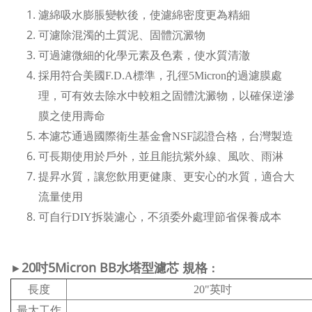
濾綿吸水膨脹變軟後，使濾綿密度更為精細
可濾除混濁的土質泥、固體沉澱物
可過濾微細的化學元素及色素，使水質清澈
採用符合美國F.D.A標準，孔徑5Micron的過濾膜處
理，可有效去除水中較粗之固體沈澱物，以確保逆滲
膜之使用壽命
本濾芯通過國際衛生基金會NSF認證合格，台灣製造
可長期使用於戶外，並且能抗紫外線、風吹、雨淋
提昇水質，讓您飲用更健康、更安心的水質，適合大
流量使用
可自行DIY拆裝濾心，不須委外處理節省保養成本
20吋5Micron BB水塔型濾芯
規格
►
：
長度
20"英吋
最大工作