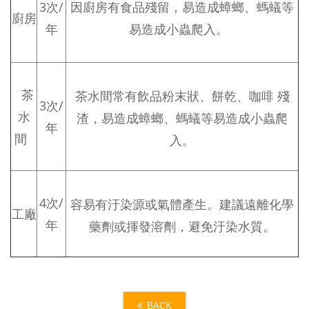
3次/
因廚房有食品殘留，易造成蟑螂、螞蟻等
廚房
年
易造成小蟲爬入。
茶
茶水間常有飲品粉末狀、餅乾、咖啡 殘
3次/
水
渣，易造成蟑螂、螞蟻等易造成小蟲爬
年
間
入。
4次/
容易有汙染源或氣體產生。建議遠離化學
工廠
年
藥劑或揮發溶劑，避免汙染水質。
BACK