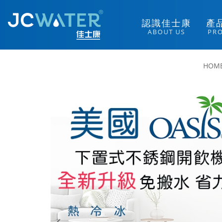
認
識
佳
士
康
產
A
B
O
U
T
U
S
P
R
HOM