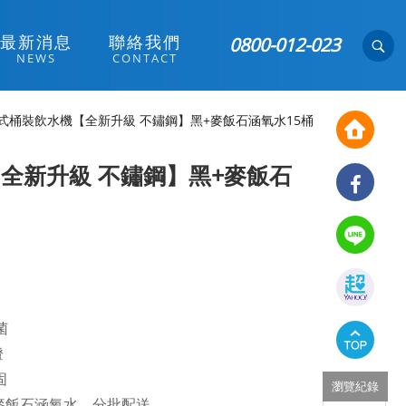
最
新
消
息
聯
絡
我
們
0800-012-023
N
E
W
S
C
O
N
T
A
C
T
式桶裝飲水機【全新升級 不鏽鋼】黑+麥飯石涵氧水15桶
全新升級 不鏽鋼】黑+麥飯石
菌
燈
固
瀏覽紀錄
%)麥飯石涵氧水，分批配送