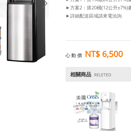
►方案2：搭20桶(12公升±7
►詳細配送區域請來電洽詢
NT$ 6,500
心 動 價
相關商品
RELETED