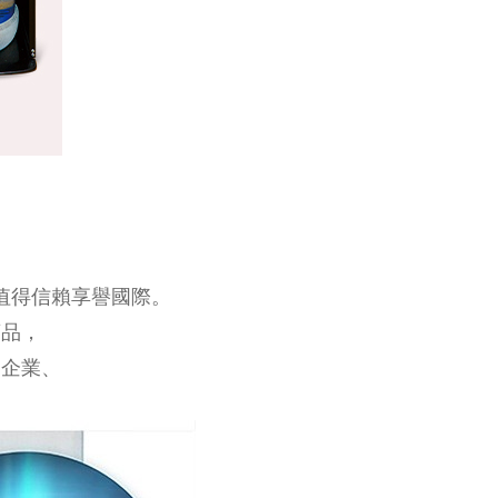
及值得信賴享譽國際。
商品，
、企業、