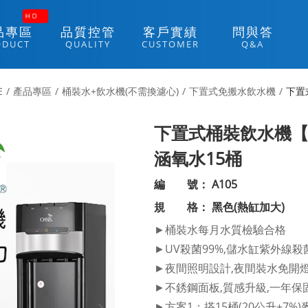
H
O
品
專
區
品
質
控
管
客
戶
實
績
問
與
答
O
D
U
C
T
Q
U
A
L
I
T
Y
C
U
S
T
O
M
E
R
Q
&
A
E
產品專區
桶裝水+飲水機(不需換濾心)
下置式免搬水飲水機
下置
下置式桶裝飲水機【
涵氧水15桶
編 號： A105
規 格： 黑色(熱缸加大)
►桶裝水每月水質檢驗合格
►UV殺菌99%,儲水缸紫外線殺
►夜間照明設計,夜間裝水免開
►不銹鋼面板,質感升級,一年保
►方案1：搭15桶(20公升±7