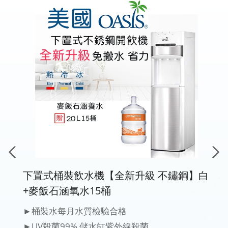
20桶
下
+麥
化劑
►桶
媒
►U
送
►夜
►不
►方
批配
►方
批配
►詳
下置式桶裝飲水機【全新升級 不鏽鋼】白
+麥飯石涵氧水15桶
►桶裝水每月水質檢驗合格
►UV殺菌99%,儲水缸紫外線殺菌