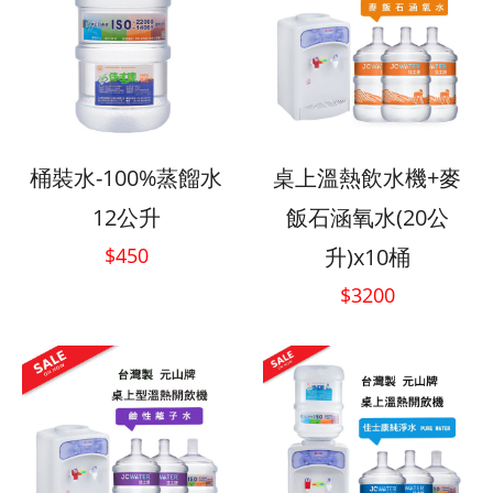
桶裝水-100%蒸餾水
桌上溫熱飲水機+麥
12公升
飯石涵氧水(20公
$450
升)x10桶
$3200